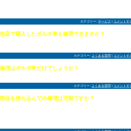
お見積りのみ
。無料
でももちろん結構です
で行います
また
のでお気軽にご
談ください！
カテゴリー:
サービス
|
コメントす
他店で購入したボルボ車も修理できますか？
2011.04.22
もちろんさせていただきます。並行輸入車もご遠慮なくご相談ください。
カテゴリー:
よくある質問
|
コメントす
修理はボルボ車だけでしょうか？
国産車や軽自動車・輸入車まで幅広くご対応させていただきます。
カテゴリー:
よくある質問
|
コメントす
部品を持ち込んでの修理は可能ですか？
弊社で取り扱いのある部品につきましては、基本的には弊社でご用意させていただ
ますようお願いしております。もちろん可能な場合もございますので（手数料等を
ただく場合もございます）が保証等との兼ね合いもございますので、事前にご相談
ただきますようよろしくお願いいたします。