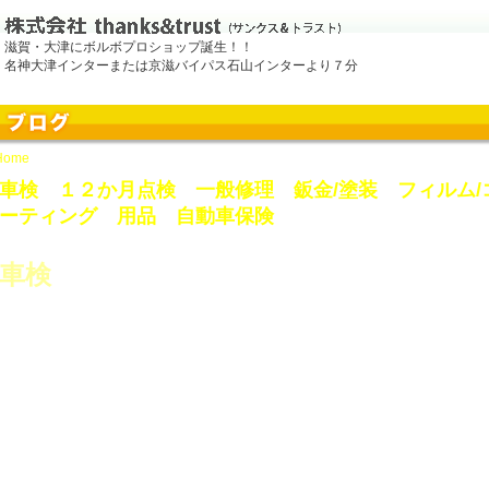
滋賀・大津にボルボプロショップ誕生！！
名神大津インターまたは京滋バイパス石山インターより７分
Home
> Author Archive
車検 １２か月点検 一般修理 鈑金/塗装 フィルム/
ーティング 用品 自動車保険
2011.04.28
車検
ボルボ
輸入車
国産車や軽自動車
や
はもちろん、各種
まで幅広い車種の車
整備をさせていただけます。
ご予算・ご要望
フルメンテナンス的な車検
お客様の
に合わせて、
か
必要最小限度の車検整備
陸運
など細かくご相談させていただきます。また
局での登録のみを扱う代行車検
のみのお取り扱いもさせていただいてお
ます。
のご了解
事前にお見積り
お客様
をさせていただきまして、
もちろん
得てからの作業
になりますのでご安心ください。