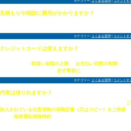
カテゴリー:
よくある質問
|
コメントす
見積もりや相談に費用がかかりますか？
いいえ、無料でさせていただきます。ご来店はもちろん、電話やメールでも結構で
のでご遠慮なくご相談ください。
カテゴリー:
よくある質問
|
コメントす
クレジットカードは使えますか？
はい、ご利用可能ですが「VISA（ビザ）」「MASTER（マスター）」「楽天」にな
取扱い金額の上限
お支払い回数の制限
ります。 なお、
や、
がござ
「
必ず事前に
」
ますのでカードご利用のお客様は
お申し出ください。
カテゴリー:
よくある質問
|
コメントす
代車は借りれますか？
ご
はい、ご用意させていただきます。ただし事前のご予約が必要になりますのと、
加入されている任意保険の保険証書（又はコピー）をご持参
く
他車運転保険特約
さい。「
」がご使用になれるお客様に限りお出ししていま
（ほとんどの任意保険でこの特約が付いていると思われますがご確認ください）
任意保険にご加入いただいていないお客様にはお出しできませんのでご注意くださ