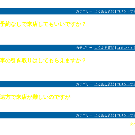
い。
カテゴリー:
よくある質問
|
コメントす
予約なしで来店してもいいですか？
申し訳ございません。現在の所一人で対応させていただいておりますので不在の時
ございます。事前にお問い合わせいただけますようお願いいたします。
カテゴリー:
よくある質問
|
コメントす
車の引き取りはしてもらえますか？
申し訳ございませんが、基本的にはご来店をお願いしております。お車のトラブル
どでご来店が難しい場合はご相談させていただきますのでご連絡ください。
カテゴリー:
よくある質問
|
コメントす
遠方で来店が難しいのですが
陸送車の手配もさせていただきますのでご相談ください。
カテゴリー:
よくある質問
|
コメントす
次へ