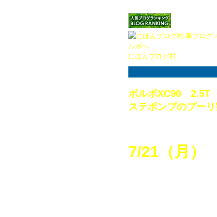
ね！）
にほんブログ村
ボルボXC90 2.
ステポンプのプーリ
2014.07.20
臨時休業のお知らせ
7/21（月
せていただきま
よろしくお願い