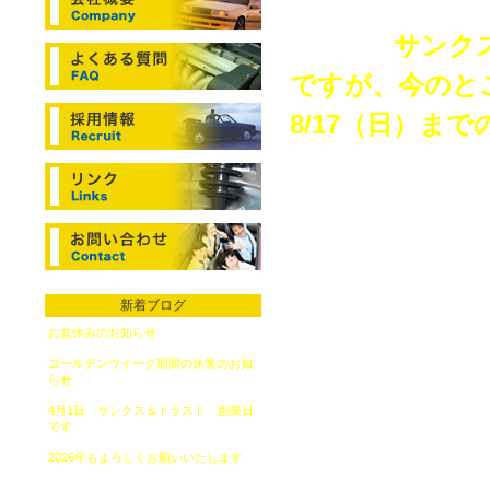
車も壊れないほうが
サンク
そうそう、
ですが、今のとこ
8/17（日）まで
また決まり次第ご案
先週から何件もお問
アコンの不具合」で
今回はボルボV70（2
新着ブログ
のご依頼で「エアコ
お盆休みのお知らせ
（2026年8月6日）
くそのままにしてい
ゴールデンウイーク期間の休業のお知
りする」とのご依頼
らせ
（2026年4月20日）
実は今週はこのボルボ
4月1日 サンクス＆トラスト 創業日
です
（2026年4月1日）
めて同様のご依頼を
2026年もよろしくお願いいたします
原因は「エアコンコ
（2026年1月6日）