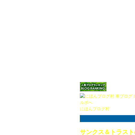
この部分はプラスチ
もしれませんが、た
ックなのでなかなか
のですが・・・
交換する前も特に変
して交換しなければ
分はドライブベルト
せいや。
（アイコンをクリックしてい
ね！）
にほんブログ村
サンクス＆トラスト