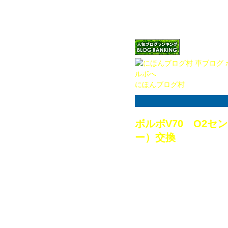
せいや。
（アイコンをクリックしてい
ね！）
にほんブログ村
ボルボV70 O2
ー）交換
2015.05.23
今回は前回のブログ
V70（2002年式、
です。
エンジンの警告灯が
かしエンジンの調子