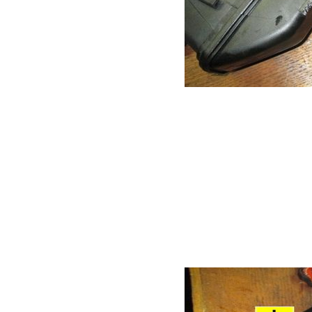
内部からニョキっと
したが、この長いパ
んでいます。
プレスチックの劣化
れている物が破損し
ということでこのパ
すが、同じ前期モノ
膨張して長持ちしな
テサブタンクと交換