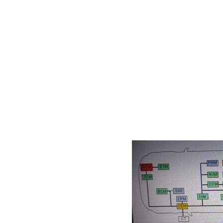
は左側が格納してし
という現象でした。
実はこの不具合は何
通常はボルボテスタ
展開/格納したりな
が、今回はそういっ
というよりも、左の
（鏡）が上下左右も
のは確かです。
ということでボルボ