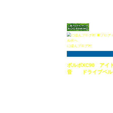
た加速になる不具合
せいや。
（アイコンをクリックしてい
ね！）
にほんブログ村
ボルボXC90 ア
音 ドライブベル
2015.05.25
僕の好きな事の一つ
がありますが、ヨー
基本的にはこの５月
香川選手所属のドイ