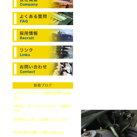
いところ本当にあり
御来店いただきまし
のオイルが減ってい
～～」と言う音がし
夕方に確認すると、
くらいはそういった
すると異音がしてい
パワーステアリング
量が入っています。
実はずいぶん以前に
新着ブログ
たので、その箇所を
ゴールデンウイーク期間の休業のお知
それは「パワーステ
らせ
（2026年4月20日）
す。
4月1日 サンクス＆トラスト 創業日
です
（2026年4月1日）
2026年もよろしくお願いいたします
（2026年1月6日）
年末年始の営業・休業のお知らせ