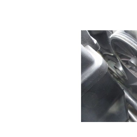
V70などと同じです
ボルボ940やボルボ
ルト」タイプ（縦溝
も千切れたりはしに
１本のドライブベル
ので、非常に大事な