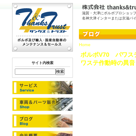
滋賀・大津にボルボプロショッ
名神大津インターまたは京滋バ
Home
> 5月, 2015
ボルボV70 パワ
ワステ作動時の異音
サイト内検索
2015.05.30
今回は初代ボルボV70
様からのお問い合わ
は大丈夫だが、しば
で唸り音がする。パ
オイル量をみても特
問い合わせでした。
ということで福井県