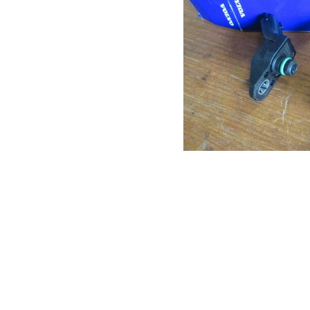
このブーストプレッ
の経験ではこの初代ボ
て、2代目ボルボV70や
くらいの車（ターボ
ます。
このブーストプレッ
ンジンの警告灯が点
セルを踏んでもスム