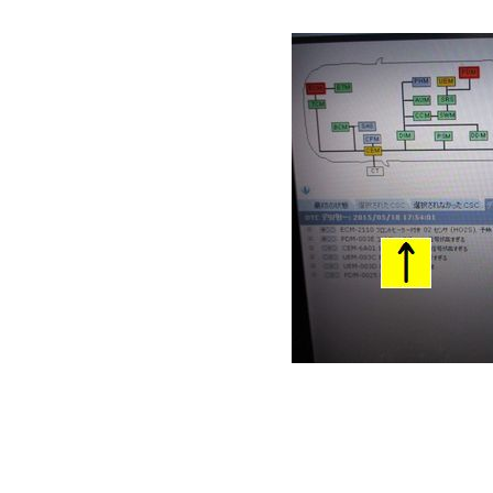
ということでボルボ
フロントO2センサ
この頃のボルボV70
合の一つです。
O2センサー（ラム