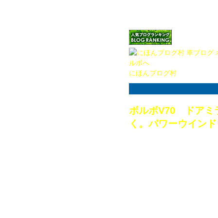
せいや。
（アイコンをクリックしてい
ね！）
にほんブログ村
ボルボV70 ドア
く。パワーウインド
2015.05.22
日中の日差しはまる
になって太陽が傾い
気候です。
お客様のお車を洗車
涼しくなってからに
ラストの前の田んぼ