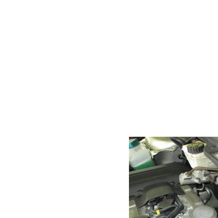
この場合エンジンの
ので、もし他に重大
ーが警告灯を点灯す
いるので新たな不具
は察知できません。
なのでやはりしっか
今回はフロント側の
サー）を交換させて
もありますし、車に
合計４個ついている