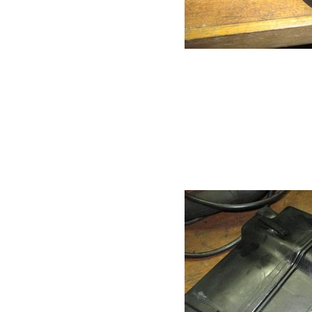
「例によって？」こ
クは膨張してラジエ
ーボックスに干渉し
ているようには見え
しかし、パワステオ
と・・・・（わかり
ています）