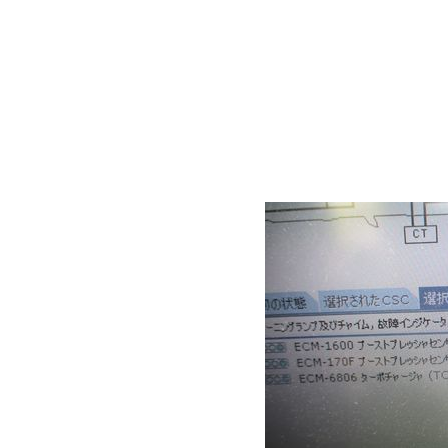
してみないと何が悪
よくメールや電話で
ても大丈夫か？」と
ともお答え出来ない
((+_+))
ということでご来店
診断してみます。