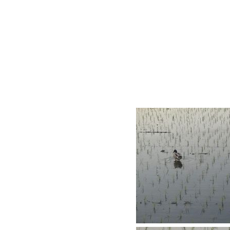
せんが、(´～｀)ﾓｸ
いています(^_^)
毛色が違うのでオス
毎年この時期になる
が、ちょっとした風
滋賀はこうした感じ
なんと違うかなぁ・・