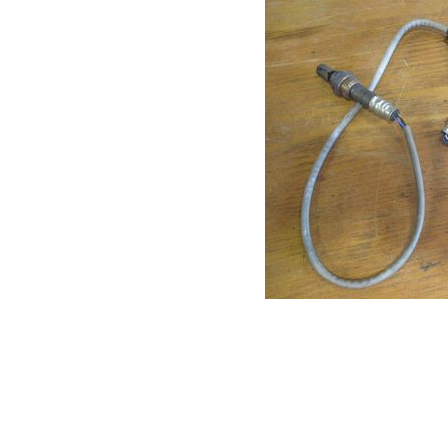
今回もボルボ純正よ
使用させていただき
車によってこのO2
ー）の種類も取り付
さいね！