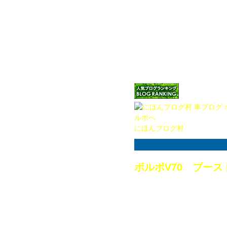
ースの取付角度が違
いといけないので注
このパワステホースが
ね。。。。(^_^;)
せいや。
（アイコンをクリックしてい
ね！）
にほんブログ村
ボルボV70 ブー
2015.05.28
今回は初代ボルボV70
のエンジン警告点灯
エンジンの警告灯は