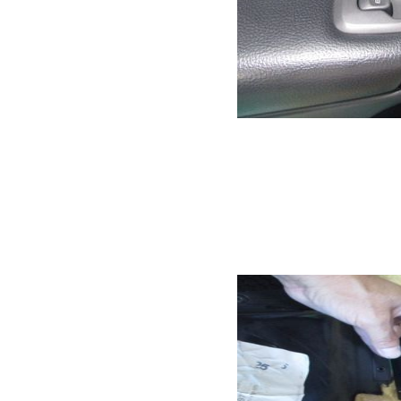
運転席のパワーウイ
はこのパワーウイン
けではなくて所謂「
ーター）」のように
見た目は上の画像の
張りを外して中を見