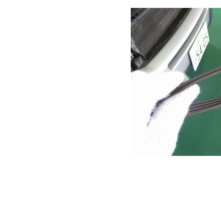
イミングかな？と思
一部がこうしてけっ
で、ちょうど交換時
くらい？でしたね(^_^
このボルボXC90は2