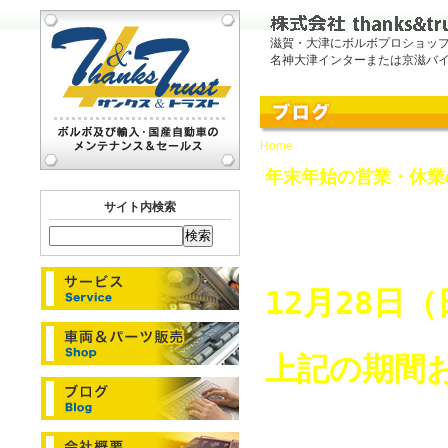
滋賀・大津にボルボプロショッ
名神大津インターまたは京滋バ
Home
> 12月, 2025
年末年始の営業・休業
2025.12.25
サイト内検索
年末年始の
12月28日
上記の期間
ご不便とご