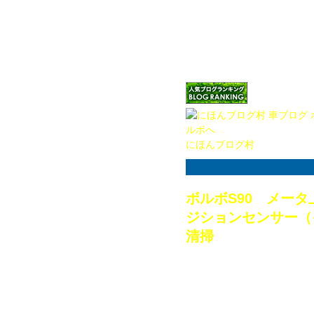
こういった細かなと
ですよね！
せいや。
（アイコンをクリックしてい
ね！）
にほんブログ村
ボルボS90 メー
ジションセンサー（
清掃
2016.01.26
アメリカの大手自動
で日本（とインドネ
ね。