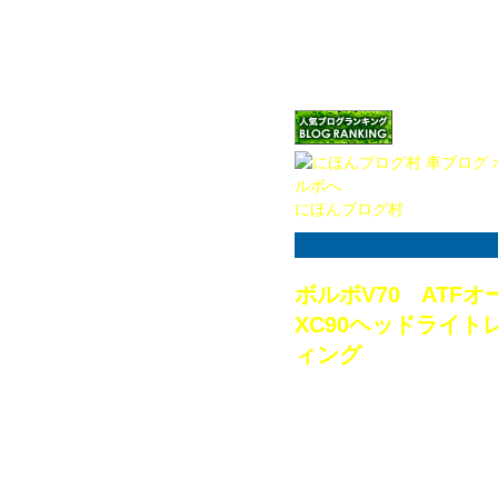
(^_^;)
せいや。
（アイコンをクリックしてい
ね！）
にほんブログ村
ボルボV70 ATF
XC90ヘッドライト
ィング
2016.01.25
最近連続？！という
いることに「ヘッド
不具合があります。