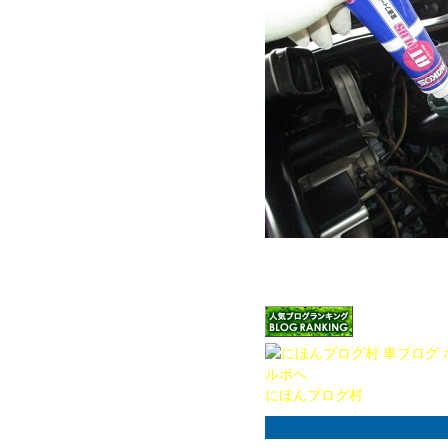
せいや。
（アイコンをクリックしてい
ね！）
にほんブログ村