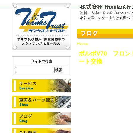
滋賀・大津にボルボプロショッ
名神大津インターまたは京滋バ
Home
> 1月, 2016
ボルボV70 フロ
ート交換
サイト内検索
2016.01.31
今回はボルボｖ70（2
で「フロントのサス
音」の修理をさせて
試運転をさせていた
異音がします。
・・・・とはいえ、
その場所を確認する