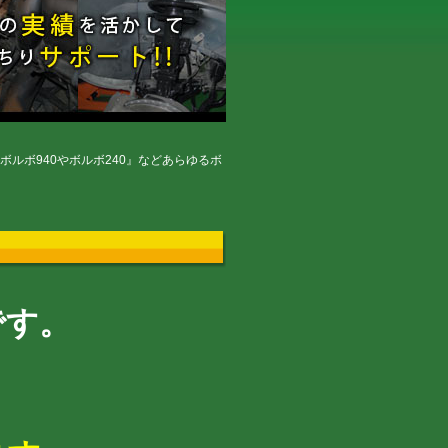
ルボ940やボルボ240』などあらゆるボ
です。
）