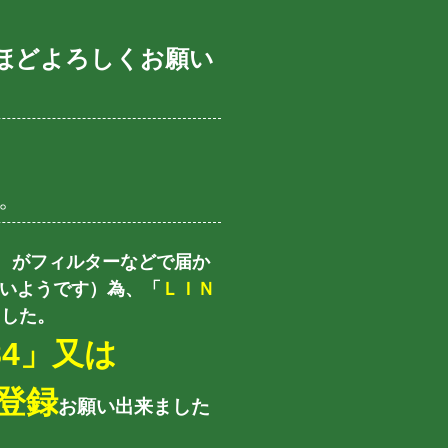
ほどよろしくお願い
。
com がフィルターなどで届か
も多いようです）為、「
ＬＩＮ
ました。
84」又は
ご登録
お
願い出来ました