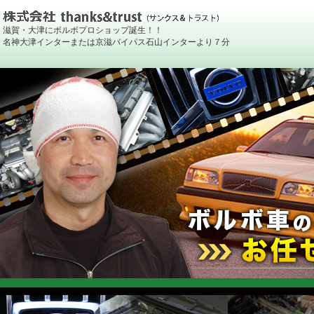
滋賀・大津にボルボプロショップ誕生！！
名神大津インターまたは京滋バイパス石山インターより７分