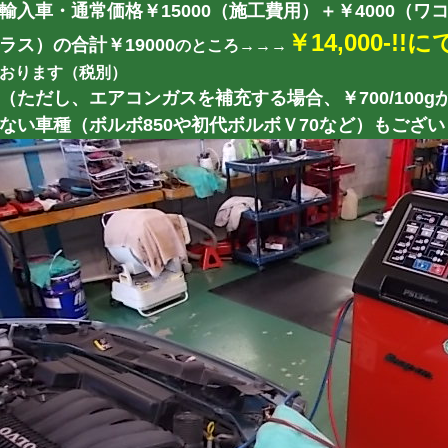
輸入車・通常価格￥15000（施工費用）＋￥4000（
￥14,000-!
ラス）の合計￥19000
のところ→→→
おります（税別）
（ただし、エアコンガスを補充する場合、￥700/100
ない車種（ボルボ850や初代ボルボＶ70など）もござ