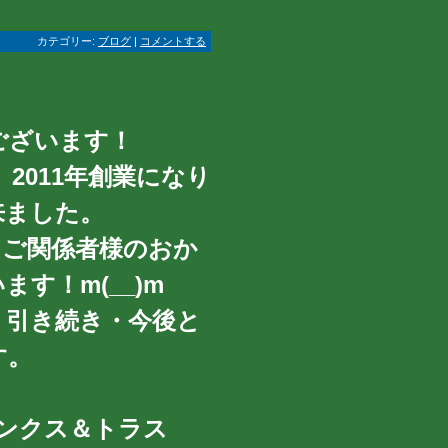
カテゴリー:
ブログ
|
コメントする
ございます！
2011年創業になり
来ました。
・ご関係者様のおか
す！m(__)m
、引き続き・今後と
す。
＆トラス