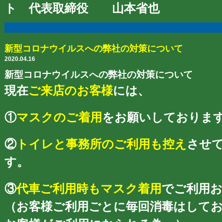
ト 代表取締役 山本省也
新型コロナウイルスへの弊社の対策について
2020.04.16
新型コロナウイルスへの弊社の対策について
現在
ご来店のお客様
には、
①
マスクのご着用
をお願いしておりま
②
トイレと事務所のご利用も控え
させ
す。
③
代車ご利用時もマスク着用
でご利用
（お客様ご利用ごとに毎回消毒はして