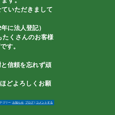
ります。
させていただきまして
12年に法人登記）
もたくさんのお客様
げです。
謝と信頼を忘れず頑
のほどよろしくお願
テゴリー:
お知らせ
,
ブログ
|
コメントする