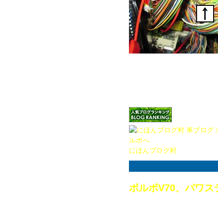
こうした元々のオリジナルの
くなったりもします(-_-;)
せいや。
（アイコンをクリックしてい
ね！）
にほんブログ村
ボルボV70、パワ
2012.08.25
今日はお昼からご予約いただ