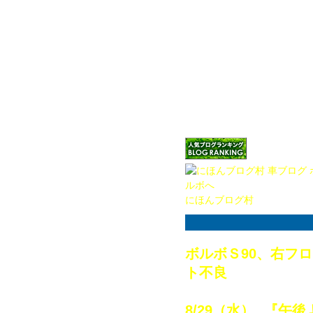
もし切れてしまうと高額な修
ルト交換は近々作業させてい
大事にされているボルボを少
のようなこまめなチェックや
またご不安なことがあればご
ス&トラスト）までご相談く
せいや。
（アイコンをクリックしてい
ね！）
にほんブログ村
ボルボＳ90、右フ
ト不良
2012.08.27
8/29（水）
『午後
は