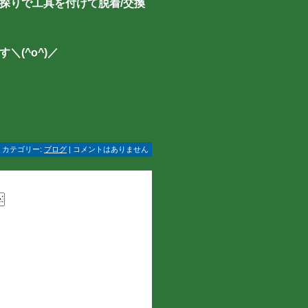
探りで工具を付けて脱着/交換
(^o^)／
 | カテゴリー:
ブログ
| コメントはありません