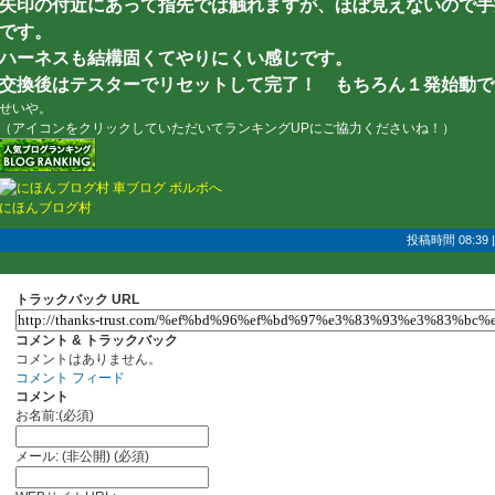
矢印の付近にあって指先では触れますが、ほぼ見えないので手
です。
ハーネスも結構固くてやりにくい感じです。
交換後はテスターでリセットして完了！ もちろん１発始動です＼
せいや。
（アイコンをクリックしていただいてランキングUPにご協力くださいね！）
にほんブログ村
投稿時間 08:39
トラックバック URL
コメント & トラックバック
コメントはありません。
コメント フィード
コメント
お名前:(必須)
メール: (非公開) (必須)