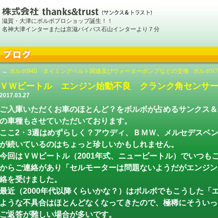
滋賀・大津にボルボプロショップ誕生！！
名神大津インターまたは京滋バイパス石山インターより７分
←
ボルボ940 タイミングベルト関連及びウォーターポンプなどの交換
ボルボV
ＶＷビートル エンジン始動不良 クランク角センサ
2017.03.27
ご入庫いただくお車のほとんど？をボルボが占めるサンクス＆
の車種もさせていただいております。
ここ2・3週はめずらしく？アウディ、ＢＭＷ、メルセデスベ
が続いているのはちょっと珍しいかもしれません。
今回はＶＷビートル（2001年式、ニュービートル）でいつも
からご連絡があり「セルモーターは問題ないようだがエンジン
絡を受けました。
最近（2000年代以降くらいかな？）はボルボでもこうした「
ような不具合はほとんどなくなってきたので、極稀にそういっ
ご返答が難しい場合が多いです。