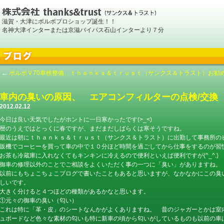
滋賀・大津にボルボプロショップ誕生！！
名神大津インターまたは京滋バイパス石山インターより７分
←
ボルボＶ70車検整備、ｔｈａｎｋｓ＆ｔｒｕｓｔ（サンクス＆トラスト）お勧
車内の臭いの原因、 エアコンフィルターの点検/交換
2012.02.12
今日は良い天気でしたがホントに一日寒かったです(>_<)
暦のうえではとっくに春ですが、まだまだしばらくは寒そうですね。
最近は朝にｔｈａｎｋｓ＆ｔｒｕｓｔ（サンクス＆トラスト）に出勤して事務所の
販機でコーヒーを買って車の中で１０分ほど時間を過ごしてから仕事をするのが習
お茶も冷蔵庫に入れなくてもキンキンに冷えるので便利といえば便利ですが(^_^.)
御車の修理以外のことでご相談をよくいただく事の一つに「臭い」がありますね。
以前にもちょこちょこブログで書いたこともあると思いますが、なかなかにこの臭
しいです。
大きく分けると４つほどの種類があるかなと思います。
①元々の御車の臭い（匂い）
これは特に「革・皮」のシートなんかがよくありますね。 昔のジャガーとかは室
ュボードなど色々な素材の匂いも特に新車の頃から匂いがしているものも以前の車