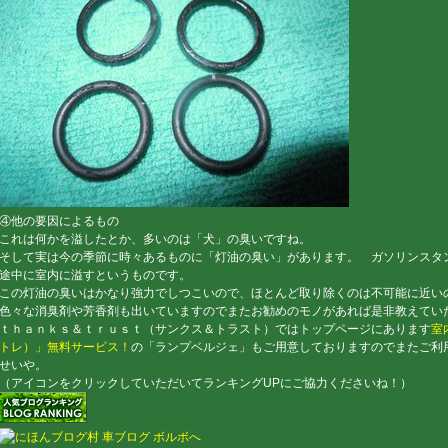
④他の要因によるもの
これは何かを溢したとか、多いのは「犬」の臭いですね。
そして実は今の季節に時々あるものに「灯油の臭い」があります。 ガソリンスタ
途中に室内に溢すというものです。
この灯油の臭いはかなり強力でしつこいので、ほとんど取り除くのは不可能に近い
色々な消臭剤や芳香剤も出いていますのでまたお勧めのモノがあれば是非教えてい
ｔｈａｎｋｓ＆ｔｒｕｓｔ（サンクス＆トラスト）ではトップページにあります
室
トレ）」無料サービス！
の「ランプベルジェ」もご用意しておりますのでまたご利用し
せいや。
（アイコンをクリックしていただいてランキングUPにご協力くださいね！）