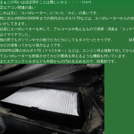
まぁこの匂いはほぼ消すことは難しいかと・・・・(+o+)
②エアコン関連の臭い
これは主に「エバポレーター」についた「カビ」の臭いです。
特にボルボ850や2000年までの初代ボルボＳ/Ｖ70などは、エバポレーターから
いがしてきます。
以前にエバポレーターを外して、アルコールや色んなもので清掃・消臭を「コッテ
はイマイチでした。
他の所でもガソリンやその他でピカピカにしてもダメだったそうです。 結局
カビの浸食ってかなり強力なようです。
2000年以降のボルボＶ70（ＹＶ1ＳＷ～）などは、エンジン停止後数十分してか
てエバポレーターを乾燥させてカビの繁殖を抑えるような機能も付いています。
またエアコンフィルタなども外部からの汚れを止めるので、効果的です。