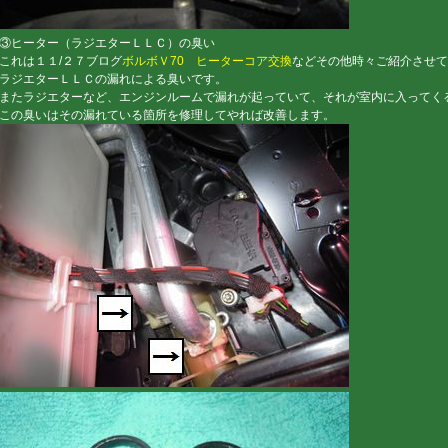
③ヒーター（ラジエターＬＬＣ）の臭い
これは１１/２７ブログ
ボルボＶ70 ヒーターコア交換
などその他時々ご紹介させて
ラジエターＬＬＣの漏れによる臭いです。
またラジエターなど、エンジンルームで漏れが起っていて、それが室内に入ってく
この臭いはその漏れている箇所を修理してやれば改善します。