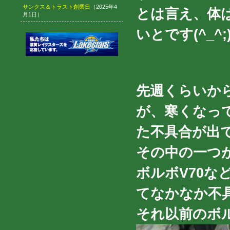
サンクス＆トラスト創業日
（2025年4
とは言え、体
月1日）
いとです(^_^;
先週くらいか
が、寒くなっ
た不具合が出
その中の一つ
ボルボV70な
てなかなか不
それ以前のボ