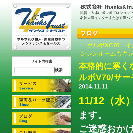
滋賀・大津にボルボプロショッ
名神大津インターまたは京滋バ
←
ボルボXC70 
ンジンルームもキレ
サイト内検索
本格的に寒く
ルボV70/サ
2014.11.11
11/12（
ます。
ご迷惑おか