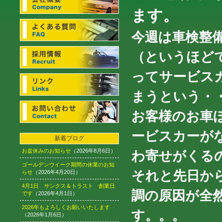
ます。
今週は車検整
（というほど
ってサービス
まうという・・・
お客様のお車
ービスカーが
新着ブログ
お盆休みのお知らせ
（2026年8月6日）
わ寄せがくる
ゴールデンウイーク期間の休業のお知
それと先日から
らせ
（2026年4月20日）
4月1日 サンクス＆トラスト 創業日
調の原因が全
です
（2026年4月1日）
2026年もよろしくお願いいたします
す。。。
（2026年1月6日）