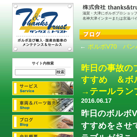
滋賀・大津にボルボプロショッ
名神大津インターまたは京滋バ
←
ボルボV70 バ
サイト内検索
昨日の事故の
すすめ ＆ボ
→テールラン
2016.06.17
昨日のボルボV
すすめをさせ