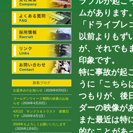
ラブルが起こ
ムがあります
「ドライブレ
以前よりもず
が、それでも
印象です。
特に事故が起
うに「こちら
新着ブログ
お盆休みのお知らせ
（2026年8月6日）
つもりが、後
ゴールデンウイーク期間の休業のお知
らせ
（2026年4月20日）
ダーの映像が
4月1日 サンクス＆トラスト 創業日
です
（2026年4月1日）
また最近は特
2026年もよろしくお願いいたします
（2026年1月6日）
的なことがあ