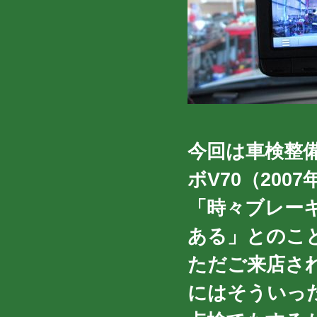
今回は車検整
ボV70（200
「時々ブレー
ある」とのこ
ただご来店さ
にはそういっ