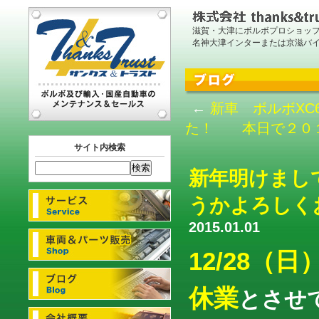
滋賀・大津にボルボプロショッ
名神大津インターまたは京滋バ
←
新車 ボルボXC6
た！ 本日で２０１
サイト内検索
新年明けまし
うかよろしくお
2015.01.01
12/28（
休業
とさせ