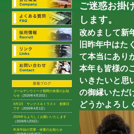
ご迷惑お掛
します。
改めまして新
旧昨年中はた
て本当にあり
本年も皆様の
いきたいと思
新着ブログ
の御縁いただ
ゴールデンウイーク期間の休業のお知
らせ
（2026年4月20日）
どうかよろし
4月1日 サンクス＆トラスト 創業日
です
（2026年4月1日）
2026年もよろしくお願いいたします
（2026年1月6日）
年末年始の営業・休業のお知らせ