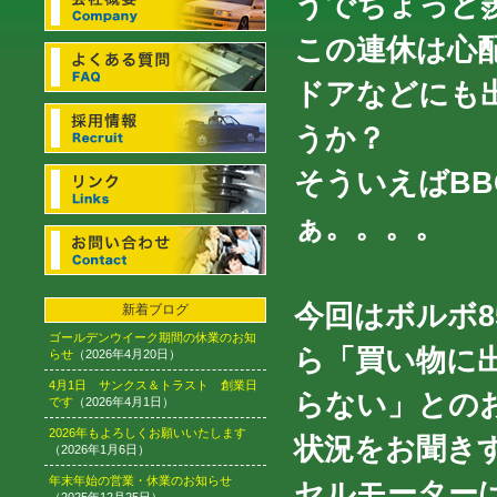
うでちょっと羨
この連休は心
ドアなどにも
うか？
そういえばB
ぁ。。。。
今回はボルボ8
新着ブログ
ゴールデンウイーク期間の休業のお知
ら「買い物に
らせ
（2026年4月20日）
4月1日 サンクス＆トラスト 創業日
らない」との
です
（2026年4月1日）
2026年もよろしくお願いいたします
状況をお聞き
（2026年1月6日）
年末年始の営業・休業のお知らせ
セルモーター