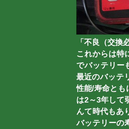
「不良（交換
これからは特
でバッテリー
最近のバッテ
性能/寿命と
は2～3年し
んて時代もあ
バッテリーの