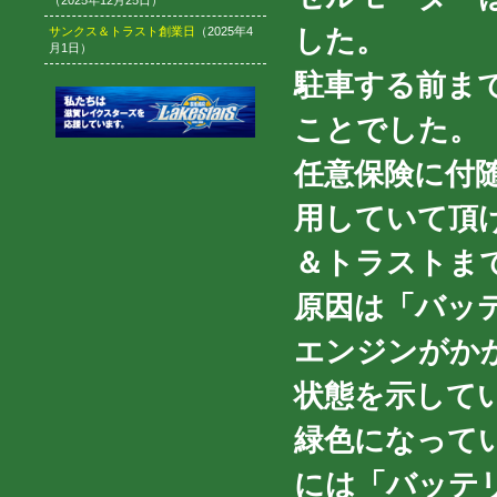
（2025年12月25日）
した。
サンクス＆トラスト創業日
（2025年4
月1日）
駐車する前ま
ことでした。
任意保険に付
用していて頂
＆トラストま
原因は「バッ
エンジンがか
状態を示して
緑色になって
には「バッテ