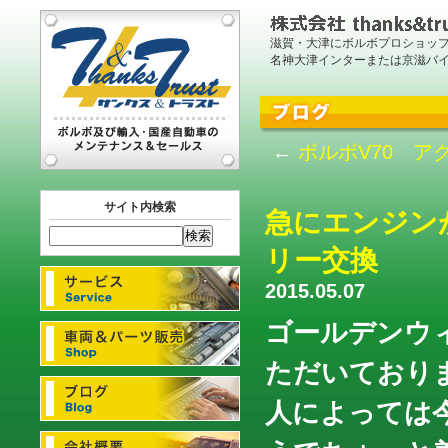
滋賀・大津にボルボプロショッ
名神大津インターまたは京滋バ
←
ボルボV70 ア
サイト内検索
急にエンジン
リー交換
2015.05.07
ゴールデンウ
ただいており
人によっては