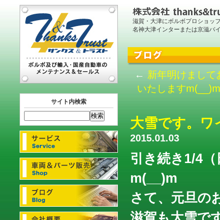
滋賀・大津にボルボプロショッ
名神大津インターまたは京滋バ
←
新年明けまして
いたしますm(__)
サイト内検索
大雪です。ワ
2015.01.03
引き続き1/4
m(__)m
さて、元旦の
滋賀も大雪で