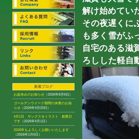
解け始めてい
その夜遅くに
も多く雪がふっ
自宅のある滋
ろしした軽自
新着ブログ
お盆休みのお知らせ
（2026年8月6日）
ゴールデンウイーク期間の休業のお知
らせ
（2026年4月20日）
4月1日 サンクス＆トラスト 創業日
です
（2026年4月1日）
2026年もよろしくお願いいたします
（2026年1月6日）