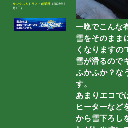
サンクス＆トラスト創業日
（2025年4
月1日）
一晩でこんな有様
雪をそのまま
くなりますの
雪が滑るので
ふかふか？な
す。
あまりエコで
ヒーターなど
から雪下ろし