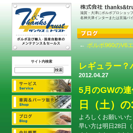
滋賀・大津にボルボプロショッ
名神大津インターまたは京滋バ
←
ボルボ960のV
サイト内検索
レギュラー？
2012.04.27
5月のGWの連
日（土）の
よろしくお願いいた
早い方は明日28日