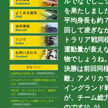
ルでなでしこ
を果たしまし
平均身長も約
回して凌ぎな
トラリア戦同
運動量が衰え
物でしょうね
決勝は前回同
新着ブログ
お盆休みのお知らせ
（2026年8月6日）
敵」アメリカ
ゴールデンウイーク期間の休業のお知
らせ
（2026年4月20日）
イングランド
4月1日 サンクス＆トラスト 創業日
です
（2026年4月1日）
が、チーム総
2026年もよろしくお願いいたします
（2026年1月6日）
のです(^_^)