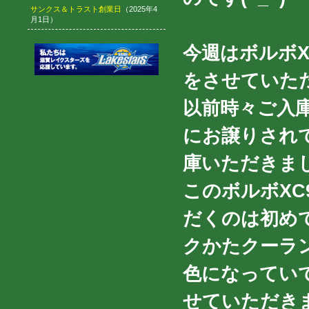
サンクス＆トラスト創業日
（2025年4
月1日）
今週はボルボXC
をさせていた
以前時々ご入
にお譲りされ
庫いただきま
このボルボXC
だくのは初め
クかたクーラ
色になってい
せていただき