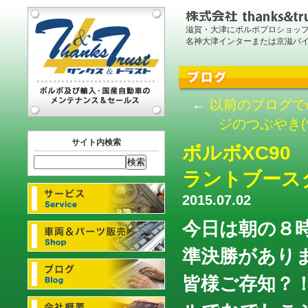
滋賀・大津にボルボプロショッ
名神大津インターまたは京滋バ
←
以前のブログで
ジのつぶやき(^
サイト内検索
ボルボXC9
ラントブース
2015.07.02
今日は朝の８
準決勝があり
皆様ご存知？