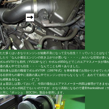
ただ多くはいきなりエンジンが始動不良になって立ち往生！！っていうことはなく
したり「なんか最近エンジンの吹き上がりが悪いな・・・・」みたいな症状が多い
ボルボV70でも初代（YV1LW~など）やボルボ850などでこのエアマスメータが
道の真ん中で立ち往生・・・・なんてことも時々ありました。
僕自身も以前の職場でボルボV70R（1997年式）を車検整備でお預かりさせてい
る右折待ちの最中に道路の真ん中でエンジンがかからなくなって、あわてて会社に
も経験あるなぁ・・・・(^_^;)
まぁ昔話しは置いておいて、今回の場合はエアマスメーター内部は修理ができませ
もちろんボルボ純正でもいいのですが、かなり高額になるので通常thanks&trus
と同じ『ボッシュ BOCSH』製品を使用します。