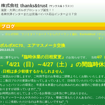
滋賀・大津にボルボプロショップ誕生！！
名神大津インターまたは京滋バイパス石山インターより７分
←
ボルボS90、ラジエター？ホース？からのクーラント漏れ
thanks&trus
す！
ボルボXC70、エアマスメータ交換
2013.03.31
『臨時休業の日程変更』
4/
誠に勝手ながら
のお知らせです。 当初
『4/21（日）～4/27（土）』の間臨時
→
日程は多少前後するかもしれません
（
）
ご迷惑おかけ致しますが、ご利用予定のお客様はご調整よろしくお願いいたします
ここ数日ブログの更新が滞おってしまっていまして、日頃見ていただいている方に
ちょっとパソコンの環境と、年度末＆来週からのお休みのために修理のご依頼を多
おりますが頑張っています(^_^;)
お時間お待たせしてしまっているお客様には本当に申し訳ありません。
でもディーラーさんや大小のショップさん・整備工場もたくさんあるのに、この小さなお店
ト）にご依頼いただけるのは本当に嬉しいですね(^_^)