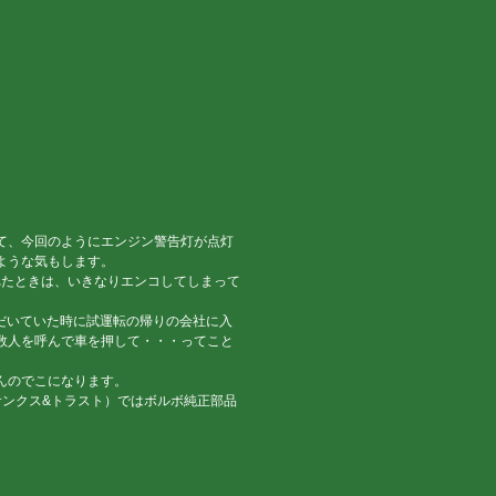
て、今回のようにエンジン警告灯が点灯
ような気もします。
壊れたときは、いきなりエンコしてしまって
ただいていた時に試運転の帰りの会社に入
数人を呼んで車を押して・・・ってこと
んのでこになります。
t（サンクス&トラスト）ではボルボ純正部品