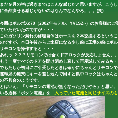
まだ９月の半ば過ぎまではこんな感じだと思いますが、こうし
に全然痩せる感じがないのはなんでなんやろ。。。(笑)
今回はボルボXc70（2002年モデル、YV1SZ~）のお客様
ていただいたのですが・・・
このガソリン漏れの修理自体はホースを２本交換するというこ
のですが、本日午後からご来店になる少し前に工場の前にボルボ
リモコンを操作すると・・・
あれっ ？？？リモコンでは全くドアロックが反応しません。
もう一度すべてのドアを開け閉めし直して再度試してみるも・
でもたしか初日にご引受したときは確かにちゃんとリモコンで
運転席の鍵穴にキーを差し込んで回すと集中ロックはちゃんと
の不具合のようです。
とはいえ、「リモコンの電池が無くなっただけやろ」と思い、
いる通称「ボタン電池」を
「入っていた電池と同じサイズのも