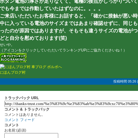
ボタン電池の厚さが足りなくて、電極の接点がしっかりついて
でも今までは作動していたはずなのに。。。。
ご来店いただいたお客様にお話すると、「確かに接触が悪い時
中に入っている電池のサイズまではあまり確認せずに、同じも
ったのが原因ではありますが、そもそも違うサイズの電池がつ
どと自分を慰めております(笑)
せいや。
（アイコンをクリックしていただいてランキングUPにご協力くださいね！）
にほんブログ村
投稿時間 05:26
トラックバック URL
コメント & トラックバック
コメントはありません。
コメント フィード
コメント
お名前:(必須)