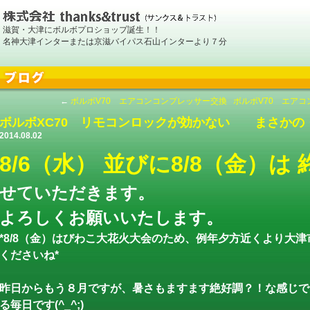
滋賀・大津にボルボプロショップ誕生！！
名神大津インターまたは京滋バイパス石山インターより７分
←
ボルボV70 エアコンコンプレッサー交換
ボルボV70 エア
ボルボXC70 リモコンロックが効かない まさかの
2014.08.02
8/6（水） 並びに8/8（金）は
せていただきます。
よろしくお願いいたします。
*8/8（金）はびわこ大花火大会のため、例年夕方近くより大
くださいね*
昨日からもう８月ですが、暑さもますます絶好調？！な感じで
る毎日です(^_^;)