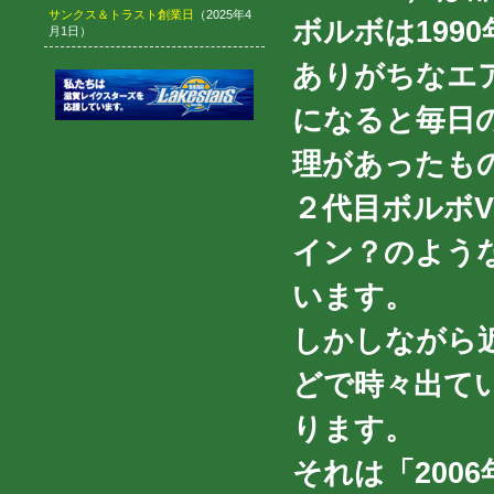
サンクス＆トラスト創業日
（2025年4
ボルボは199
月1日）
ありがちなエ
になると毎日
理があったもの
２代目ボルボ
イン？のよう
います。
しかしながら近
どで時々出て
ります。
それは「200