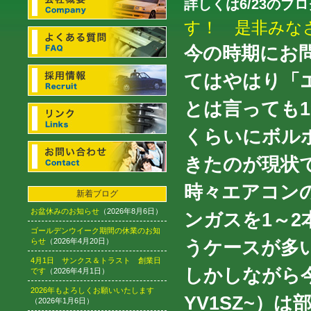
詳しくは6/23のブロ
す！ 是非みな
今の時期にお
てはやはり「
とは言っても1
くらいにボル
きたのが現状
時々エアコン
新着ブログ
お盆休みのお知らせ
（2026年8月6日）
ンガスを1～
ゴールデンウイーク期間の休業のお知
らせ
（2026年4月20日）
うケースが多
4月1日 サンクス＆トラスト 創業日
しかしながら今
です
（2026年4月1日）
2026年もよろしくお願いいたします
YV1SZ~）
（2026年1月6日）