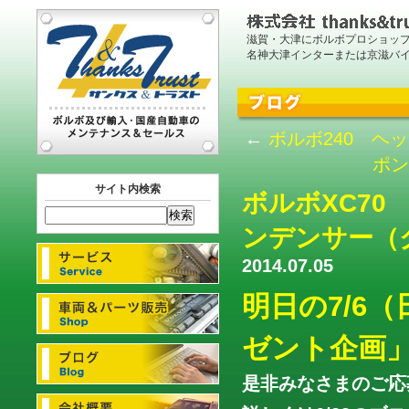
滋賀・大津にボルボプロショッ
名神大津インターまたは京滋バ
←
ボルボ240 ヘ
ポン
サイト内検索
ボルボXC7
ンデンサー（
2014.07.05
明日の7/6
ゼント企画
是非みなさまのご応