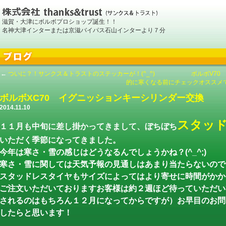
滋賀・大津にボルボプロショップ誕生！！
名神大津インターまたは京滋バイパス石山インターより７分
←
ついに？！サンクス＆トラストのステッカーが！(^_^) ボルボV70 
的に寒くなる前にチェックオススメで
ボルボXC70 イグニッションキーシリンダー交換
2014.11.10
スタッ
１１月も中旬に差し掛かってきまして、ぼちぼち
いただく季節になってきました。
今年は寒さ・雪の感じはどうなるんでしょうかね？(^_^;)
寒さ・雪に関しては天気予報の見通しはあまり当たらないので
スタッドレスタイヤもサイズによってはより寄せに時間がかか
ご注文いただいておりますお客様は約２週ほど待っていただい
されるのはもちろん１２月になってからですが）お早目のお問
したらと思います！