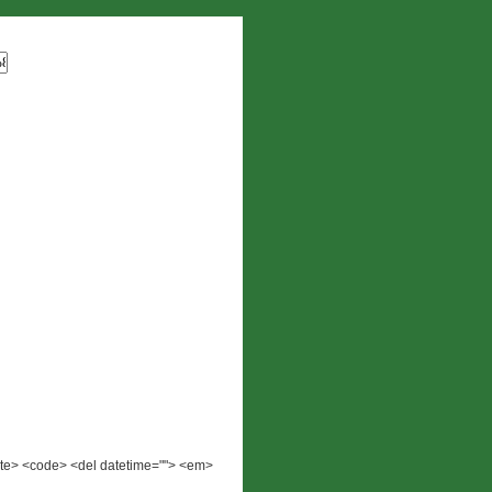
 <cite> <code> <del datetime=""> <em>