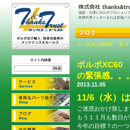
滋賀・大津にボルボプロショッ
名神大津インターまたは京滋バ
←
ボルボ850 タ
サイト内検索
ボルボXC60
の緊張感。。
2013.11.05
11/6（水
ご迷惑おかけ致しま
もう１１月も数日が
今年の目標？の一つ