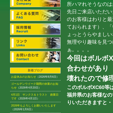
所ハマれそうなのは
先日ご来店いただい
のお客様はわりと最
ておられます）、「
ょっとうらやましいな
無理やり趣味を見つ
ぁ。。。。
今回はボルボX
合わせがあり
新着ブログ
壊れたので修
お盆休みのお知らせ
（2026年8月6日）
ゴールデンウイーク期間の休業のお知
このボルボXC60等
らせ
（2026年4月20日）
福井県のお客様なの
4月1日 サンクス＆トラスト 創業日
です
（2026年4月1日）
りいただきますと・
2026年もよろしくお願いいたします
（2026年1月6日）