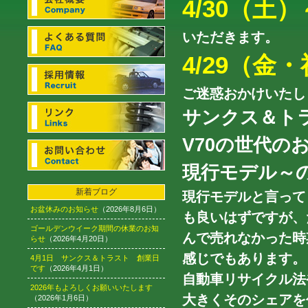
4/30（土
いただきます。
4/29（金
ご迷惑おかけいたし
サンクス＆ト
V70の世代
現行モデル～
新着ブログ
現行モデルと言って
お盆休みのお知らせ
（2026年8月6日）
も良いはずですが、
ゴールデンウイーク期間の休業のお知
んで売れなかった時
らせ
（2026年4月20日）
感じでもあります。
4月1日 サンクス＆トラスト 創業日
です
（2026年4月1日）
自動車リサイクル法
2026年もよろしくお願いいたします
大きくそのシェアを
（2026年1月6日）