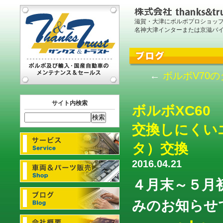
滋賀・大津にボルボプロショッ
名神大津インターまたは京滋バ
←
ボルボV70
サイト内検索
ボルボXC6
交換しにくい
タ）交換
2016.04.21
４月末～５月
みのお知らせ