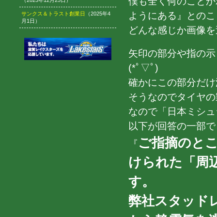
僕も全く何のことか
（2025年12月25日）
ようにある』とのこ
サンクス＆トラスト創業日
（2025年4
月1日）
どんな感じか画像を
矢印の部分や指の示
(*ﾟ▽ﾟ)
確かにこの部分だけ
そうなのでタイヤの
なので「日本ミシュ
以下が回答の一部で
ご指摘のと
『
けられた「周
す。
弊社スタッドレ