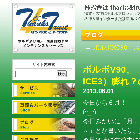
滋賀・大津にボルボプロショッ
名神大津インターまたは京滋バ
←
ボルボXC90 
サイト内検索
ボルボV90
ICE3）膨れ
2013.06.01
今日から６月！ 
(^_^)
今日みたいに「月」
～」とか書いたり、