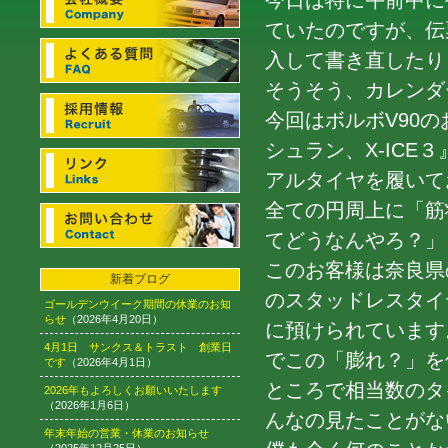
今日は特に午前中に
ていたのですが、伝
入して書き直したり
そうそう、カレンダ
今回はボルボV90
シュラン、X-IC
アルタイヤを履いて
全ての円周上に「筋
てどうなんやろ？」
このお客様は奈良県のお
新着ブログ
のスタッドレスタイ
ゴールデンウイーク期間の休業のお知
らせ
（2026年4月20日）
に預けられています
4月1日 サンクス＆トラスト 創業日
でこの「膨れ？」を
です
（2026年4月1日）
ところで相当数のタ
2026年もよろしくお願いいたします
（2026年1月6日）
んなの見たことがな
年末年始の営業・休業のお知らせ