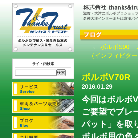
滋賀・大津にボルボプロショッ
名神大津インターまたは京滋バ
←
ボルボS90
（インフィビター
サイト内検索
ボルボV70R
2016.01.29
今回はボルボV7
ご要望でブレ
パット」を取
ボルボ用の色