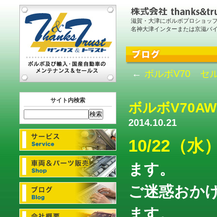
滋賀・大津にボルボプロショッ
名神大津インターまたは京滋バ
←
ボルボV70 
サイト内検索
ボルボV70A
2014.10.21
10/22（
ます。
ご迷惑おか
ます。