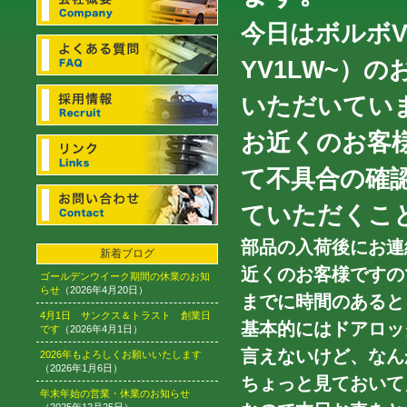
今日はボルボV7
YV1LW~）
いただいてい
お近くのお客
て不具合の確
ていただくこ
部品の入荷後にお連
新着ブログ
近くのお客様ですの
ゴールデンウイーク期間の休業のお知
らせ
（2026年4月20日）
までに時間のあると
4月1日 サンクス＆トラスト 創業日
基本的にはドアロッ
です
（2026年4月1日）
言えないけど、なん
2026年もよろしくお願いいたします
（2026年1月6日）
ちょっと見ておいて
年末年始の営業・休業のお知らせ