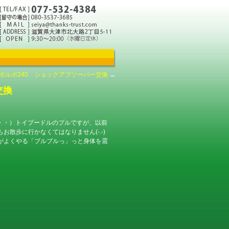
ボルボ240 ショックアブソーバー交換
→
プ交換
んが・・・）トイプードルのプルですが、以前
散歩に行かなくてはなりません(-.-)
がよくやる「ブルブルっ」っと身体を震