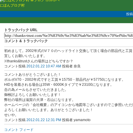
にほんブログ村
投稿時
トラックバック URL
コメント & トラックバック
初めまして。2002年式のV７０のヘッドライト交換して頂く場合の部品代と工
宜しくお願いいたします。
※thanks&trustさんの場所はどちらですか？
コメント投稿
2012.01.22 10:47 AM
投稿者 奈良
コメントありがとうございました！
ボルボV70・2002年式ですと工賃￥15750・部品代が￥57750になります。
HIDを装着される場合は35W・6000Kタイプで￥23100になります。
念の為メールもさせていただきました。
御検討よろしくお願いいたします！
弊社の場所は滋賀の大津・石山になります。
ホームページの「会社概要」のアイコンから地図等ございますのでご参照いただ
よろしくお願いいたします。ありがとうございました！
せいや。
コメント投稿
2012.01.22 12:31 PM
投稿者 yamamoto
コメント フィード