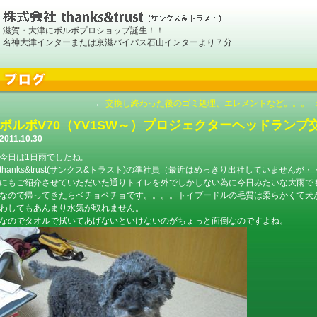
滋賀・大津にボルボプロショップ誕生！！
名神大津インターまたは京滋バイパス石山インターより７分
←
交換し終わった後のゴミ処理、エレメントなど。。。
ボルボV70（YV1SW～）プロジェクターヘッドラン
2011.10.30
今日は1日雨でしたね。
thanks&trust(サンクス&トラスト)の準社員（最近はめっきり出社していませ
にもご紹介させていただいた通りトイレを外でしかしない為に今日みたいな大雨でもお
なので帰ってきたらベチョベチョです。。。。トイプードルの毛質は柔らかくて犬
わしてもあんまり水気が取れません。
なのでタオルで拭いてあげないといけないのがちょっと面倒なのですよね。