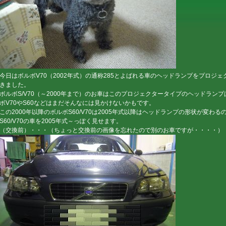
今日はボルボV70（2002年式）の通称285とよばれる車のヘッドランプをプロジ
きました。
ボルボS/V70（～2000年まで）のお車はこのプロジェクタータイプのヘッドランプ
ボV70やS60などはまだそんなには見かけないかもです。
この2000年以降のボルボS60/V70は2005年式以降はヘッドランプの形状が変わるの
S60/V70の車を2005年式～っぽく見せます。
（交換前）・・・（ちょっと交換前の画像を忘れたので別のお車ですが・・・・）