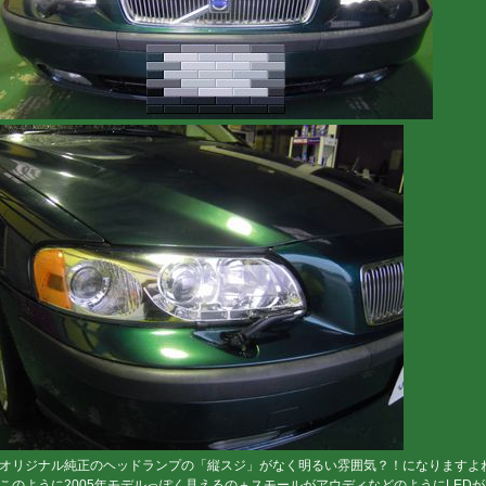
オリジナル純正のヘッドランプの「縦スジ」がなく明るい雰囲気？！になりますよ
このように2005年モデルっぽく見えるの＋スモールがアウディなどのようにLEDが並ん