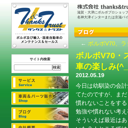
滋賀・大津にボルボプロショッ
名神大津インターまたは京滋バ
←
ボルボV70、
ボルボV70
サイト内検索
車の楽しみ(^_
2012.05.19
今日は幼馴染の会計
てたのですが、まだま
慣れないことをする
勉強や慣れない考え
そういえば最近はあ