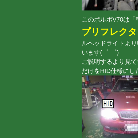
このボルボV70は
プリフレクタ
ルヘッドライトより
います(゜-゜)
ご説明するより見て
だけをHID仕様に