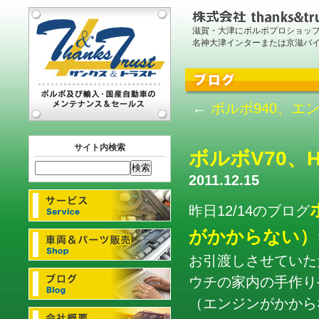
滋賀・大津にボルボプロショッ
名神大津インターまたは京滋バ
←
ボルボ940、エ
サイト内検索
ボルボV70、
2011.12.15
昨日12/14のブログ
がかからない）
お引渡しさせていた
ウチの家内の手作り
（エンジンがかから