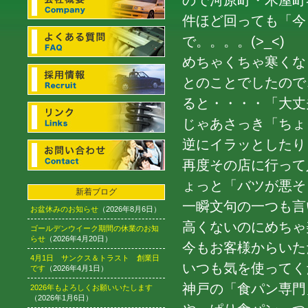
ので河原町・木屋町
件ほど回っても「今
で。。。。(>_<)
めちゃくちゃ寒くな
とのことでしたので
ると・・・・「大丈
じゃあさっき「ちょ
逆にイラッとしたり・・
再度その店に行って
ょっと「バツが悪そう」
新着ブログ
一瞬文句の一つも言
お盆休みのお知らせ
（2026年8月6日）
高くないのにめちゃ
ゴールデンウイーク期間の休業のお知
らせ
（2026年4月20日）
今もお客様からいた
4月1日 サンクス＆トラスト 創業日
いつも気を使ってく
です
（2026年4月1日）
神戸の「食パン専門
2026年もよろしくお願いいたします
（2026年1月6日）