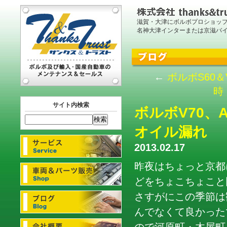
滋賀・大津にボルボプロショッ
名神大津インターまたは京滋バ
←
ボルボS60
時
サイト内検索
ボルボV70
オイル漏れ
2013.02.17
昨夜はちょっと京都
どをちょこちょこと
さすがにこの季節は
んでなくて良かった