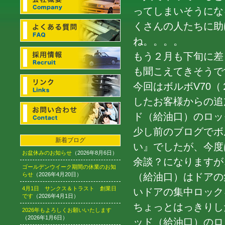
ってしまいそうにな
くさんの人たちに助
ね。。。。
もう２月も下旬に差
も聞こえてきそうです(
今回はボルボV70（
したお客様からの追
ド（給油口）のロッ
少し前のブログでボ
新着ブログ
い』でしたが、今度
お盆休みのお知らせ
（2026年8月6日）
余談？になりますが、
ゴールデンウイーク期間の休業のお知
らせ
（2026年4月20日）
（給油口）はドアの
4月1日 サンクス＆トラスト 創業日
いドアの集中ロック
です
（2026年4月1日）
ちょっとはっきりし
2026年もよろしくお願いいたします
（2026年1月6日）
ッド（給油口）のロ