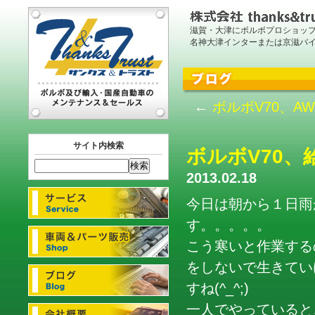
滋賀・大津にボルボプロショッ
名神大津インターまたは京滋バ
←
ボルボV70、
サイト内検索
ボルボV70
2013.02.18
今日は朝から１日雨
す。。。。。
こう寒いと作業する
をしないで生きてい
すね(^_^;)
一人でやっていると