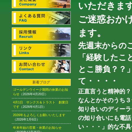
いただきま
ご迷惑おか
ます。
先週末からの
「経験したこ
とこ勝負？？
て・・・・
新着ブログ
ゴールデンウイーク期間の休業のお知
正直言うと精神的？
らせ
（2026年4月20日）
なんとかそのうち３台
4月1日 サンクス＆トラスト 創業日
です
（2026年4月1日）
知り合いのディーラ
2026年もよろしくお願いいたします
の知り合いにも電話
（2026年1月6日）
い・・・」的な不具
年末年始の営業・休業のお知らせ