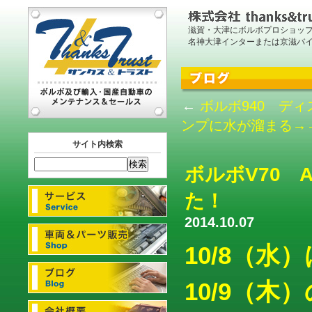
滋賀・大津にボルボプロショッ
名神大津インターまたは京滋バ
←
ボルボ940 デ
ンプに水が溜まる→
サイト内検索
ボルボV70
た！
2014.10.07
10/8（
10/9（木