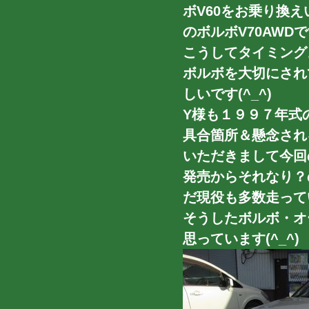
ボV60をお乗り換
のボルボV70AWD
こうしてタイミング
ボルボを大切にされ
しいです(^_^)
Y様も１９９７年式
具合箇所＆懸念され
いただきまして今回
発売からそれなり？
だ現役も多数走って
そうしたボルボ・オ
思っています(^_^)