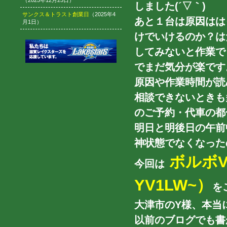
（2025年12月25日）
しました(´▽｀)
サンクス＆トラスト創業日
（2025年4
あと１台は原因はは
月1日）
けでいけるのか？は
してみないと作業で
でまだ気分が楽です
原因や作業時間が読
相談できないときも
のご予約・代車の都
明日と明後日の午前
神状態でなくなったの
ボルボV
今回は
YV1LW~）
を
大津市のY様、本当
以前のブログでも書