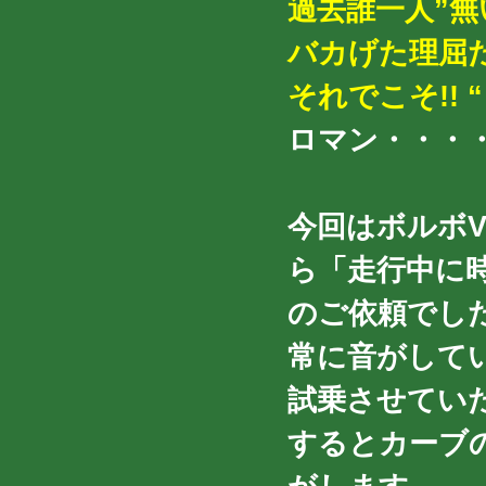
過去誰一人”無
バカげた理屈
それでこそ!! “
ロマン・・・・
今回はボルボV7
ら「走行中に
のご依頼でし
常に音がして
試乗させてい
するとカーブ