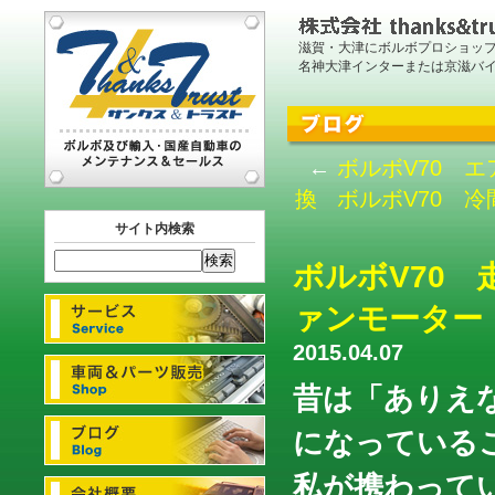
滋賀・大津にボルボプロショッ
名神大津インターまたは京滋バ
←
ボルボV70 
換
ボルボV70 
サイト内検索
ボルボV70
ァンモーター
2015.04.07
昔は「ありえ
になっている
私が携わって