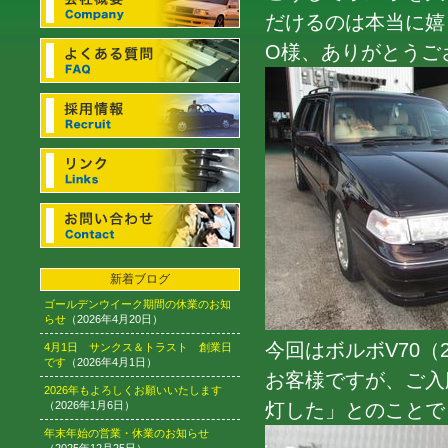
だけるのは本当に嬉し
O様、ありがとうご
新着ブログ
ゴールデンウイーク期間の休業のお知
らせ
（2026年4月20日）
今回はボルボV70（
4月1日 サンクス＆トラスト 創業日
です
（2026年4月1日）
お客様ですが、ご入
2026年もよろしくお願いいたします
（2026年1月6日）
灯した」とのことで
年末年始の営業・休業のお知らせ