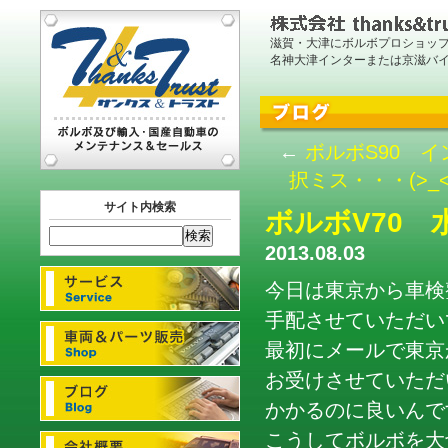
滋賀・大津にボルボプロショッ
名神大津インターまたは京滋バ
←
ボルボS90 
択ミス・・・(>_<
サイト内検索
ボルボV70
2013.08.03
今日は東京から車検
手配させていただい
最初にメールで東京
お受けさせていただ
かかるのに良いんです
こうしてボルボを大