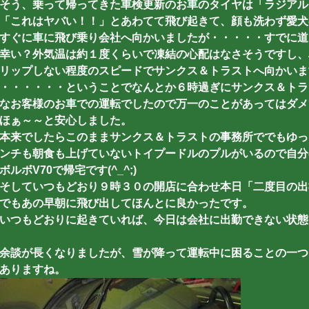
そう、乗って帰ってきた車検更新のお車のタイヤは「ラジアル
「これはヤバい！！」とあわてて飛び起きて、顔も洗わず愛犬
すぐに車に飛び乗り会社へ向かいましたが・・・・・すでに道
幸い？外気温は約１度くらいで凍結の心配はなさそうですし、
リップしない程度のスピードでサンクス＆トラストへ向かいます
・・・・・・ということでなんとか６時過ぎにサンクス＆トラ
なお客様のお車での運転でしたので万一のことがあってはダメ
ほぁ～～と安心しました。
本来でしたらこのままサンクス＆トラストの事務所ででもゆっ
ンチも朝食も上げていないトイプードルのプルがいるので自分
ボルボV70で帰宅です(^_^;)
そしていつもどおり９時３０の開店に合わせ本日「二度目の出
でもあの早朝に飛び出してほんとに良かったです。
いつもどおりに起きていれば、今日は会社に出勤できない状態にな
余談が長くなりましたが、雪が降って運転中に困ることの一つ
ありますね。