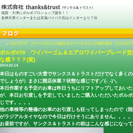
滋賀・大津にボルボプロショップ誕生！！
名神大津インターまたは京滋バイパス石山インターより７分
←
ボルボV70 ホイールボルトの緩み＆ホイールボルトの締め過ぎ
ボルボXC
ボルボV70 ワイパーゴム＆エアロワイパーブレード
な感？？？(笑)
2014.02.14
本日はものすごい大雪でサンクス＆トラストだけでなく多くの
でしょうが）まさに開店休業？状態な感じです／(-_-)＼
本日作業する予定のお車は昨日うちにリフトアップしておいた
が、本日お引渡しを予定していましたご購入いただいたボルボX
じです。。。。
他の車検等の整備のお車のお引渡しも狂ってしまったので（陸
がラジアルタイヤなので今日は行けそうにありません。。。。
お昼前ですが、サンクス＆トラストの前はこんな感じになって