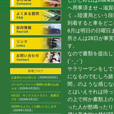
しかし昨日はthank
へ用事済ませ→滋賀
く→陸運局という段
到着すると車をどこ
6月は明日の日曜日
所さんは28日が事
す。
なので書類を提出し
(´･_･`)
サラリーマンをして
新着ブログ
になるのでむしろ嬉
お盆休みのお知らせ
（2026年8月6日）
間」のような感じな
ゴールデンウイーク期間の休業のお知
らせ
（2026年4月20日）
とはいえそれは待っ
4月1日 サンクス＆トラスト 創業日
の上で何か書類上の
です
（2026年4月1日）
った人が怒鳴ったり・
2026年もよろしくお願いいたします
（2026年1月6日）