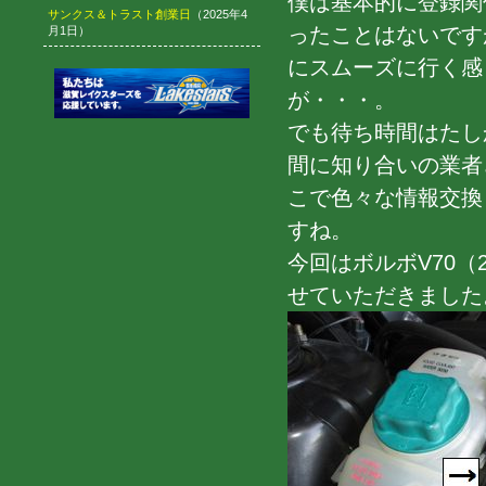
僕は基本的に登録関
サンクス＆トラスト創業日
（2025年4
ったことはないです
月1日）
にスムーズに行く感
が・・・。
でも待ち時間はたし
間に知り合いの業者
こで色々な情報交換
すね。
今回はボルボV70（
せていただきました