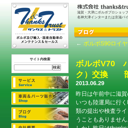
滋賀・大津にボルボプロショッ
名神大津インターまたは京滋バ
←
ボルボS90ロイ
サイト内検索
ボルボV70
ク）交換 
2013.06.29
昨日は午前中に滋賀
いつも陸運局に行く
類の提出や検査ライ
うこともありません