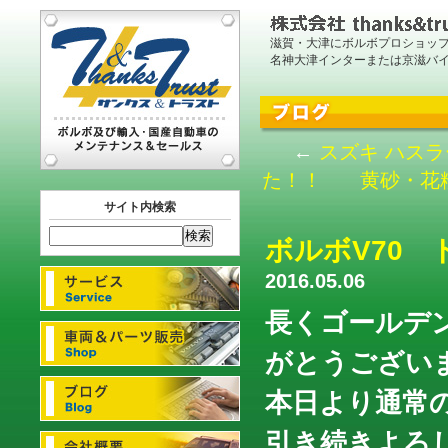
滋賀・大津にボルボプロショッ
名神大津インターまたは京滋バ
←
スズキ ハスラ
た！！
黄砂・花
サイト内検索
ボルボV70
2016.05.06
長くゴールデ
がとうござい
本日より通常
引き続きよろし