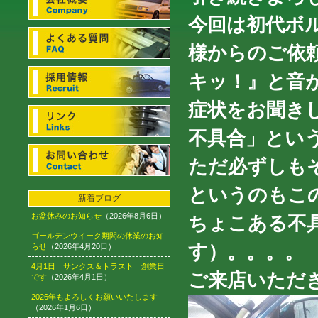
今回は初代ボル
様からのご依
キッ！』と音
症状をお聞き
不具合」とい
ただ必ずしも
というのもこ
新着ブログ
お盆休みのお知らせ
（2026年8月6日）
ちょこある不
ゴールデンウイーク期間の休業のお知
す）。。。。
らせ
（2026年4月20日）
4月1日 サンクス＆トラスト 創業日
ご来店いただ
です
（2026年4月1日）
2026年もよろしくお願いいたします
（2026年1月6日）