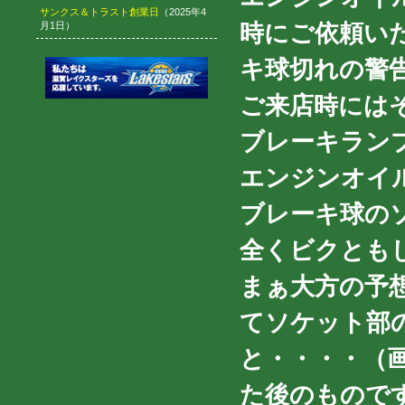
サンクス＆トラスト創業日
（2025年4
時にご依頼い
月1日）
キ球切れの警
ご来店時には
ブレーキラン
エンジンオイ
ブレーキ球の
全くビクともし
まぁ大方の予
てソケット部
と・・・・（
た後のもので