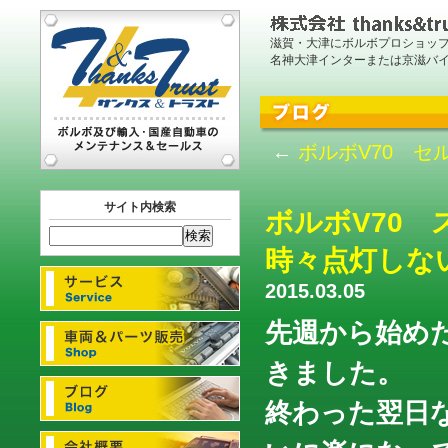
滋賀・大津にボルボプロショッ
名神大津インターまたは京滋バ
←
ボルボV70 
サイト内検索
ボルボV70
時々点灯しな
2015.03.05
先週から始め
きました。
終わった翌日