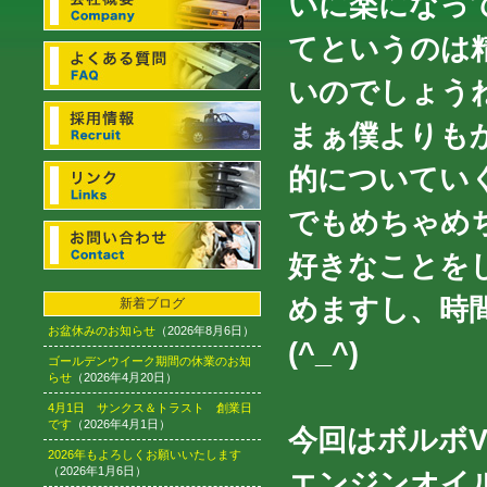
いに楽になっ
てというのは
いのでしょう
まぁ僕よりも
的についていく
でもめちゃめ
好きなことを
めますし、時
新着ブログ
お盆休みのお知らせ
（2026年8月6日）
(^_^)
ゴールデンウイーク期間の休業のお知
らせ
（2026年4月20日）
4月1日 サンクス＆トラスト 創業日
です
（2026年4月1日）
今回はボルボV7
2026年もよろしくお願いいたします
（2026年1月6日）
エンジンオイ