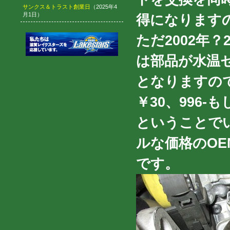
サンクス＆トラスト創業日
（2025年4
月1日）
得になりますので
ただ2002年
は部品が水温セ
となりますの
￥30、996-も
ということで
ルな価格のO
です。