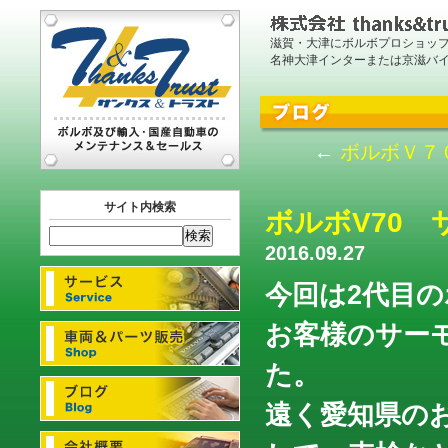
滋賀・大津にボルボプロショッ
名神大津インターまたは京滋バ
←
ボルボＶ７
サイト内検索
ボルボV70
2016.09.27
今回は2代目のボ
お客様のサー
た。
遠く愛知県の