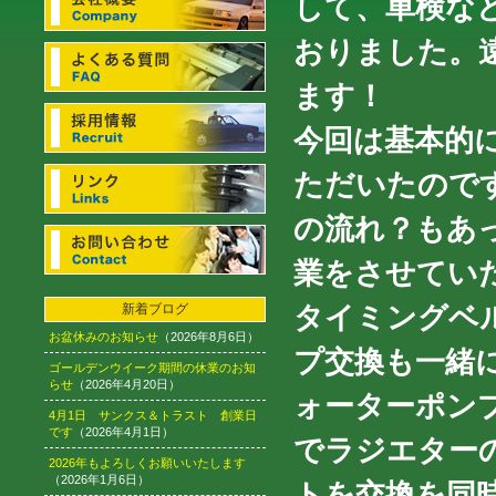
して、車検な
おりました。
ます！
今回は基本的
ただいたので
の流れ？もあ
業をさせてい
タイミングベ
新着ブログ
お盆休みのお知らせ
（2026年8月6日）
プ交換も一緒
ゴールデンウイーク期間の休業のお知
らせ
（2026年4月20日）
ォーターポン
4月1日 サンクス＆トラスト 創業日
です
（2026年4月1日）
でラジエター
2026年もよろしくお願いいたします
（2026年1月6日）
トを交換を同