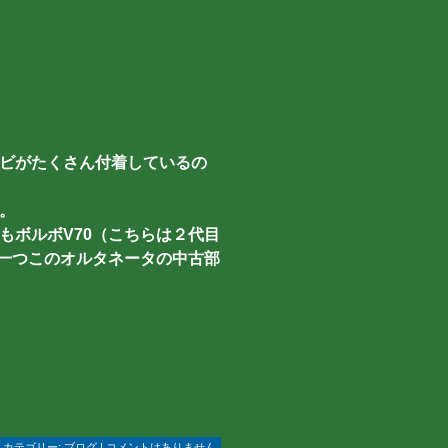
ビがたくさん付着しているの
。
もボルボV70（こちらは２代目
う一つこのオルタネータの中古部
 | カテゴリー:
ブログ
| コメントはありません