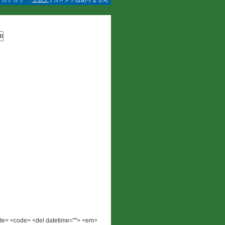
 <cite> <code> <del datetime=""> <em>