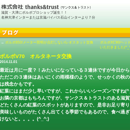
滋賀・大津にボルボプロショップ誕生！！
名神大津インターまたは京滋バイパス石山インターより７分
←
ボルボ850/メーター照明が点灯しない/レオスタット交換 ボルボXC90/ヘ
いただきました(^
ボルボV70 オルタネータ交換
2014.11.01
最近は月に一度？！みたいになっている３連休ですが今日から
ただこの３連休はあいにくの雨模様のようで、せっかくの秋の
は残念かもです。
紅葉にはまだ少し早いですが、これからいいシーズンですね(^_
お隣の京都はもちろんですが、サンクス＆トラストのある滋賀
どたくさんの紅葉のスポットがありますので、是非お足り寄り
美味しいものがたくさん出てくる季節でもあるので、食べ過ぎ
けないと。。。。(^_^;)