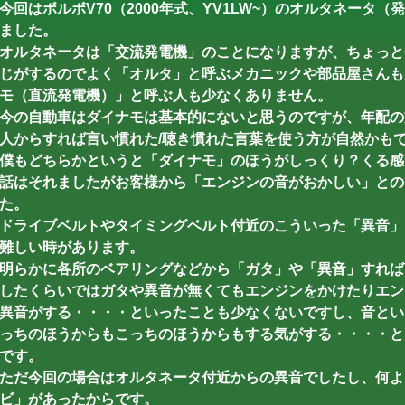
今回はボルボV70（2000年式、YV1LW~）のオルタネータ
ました。
オルタネータは「交流発電機」のことになりますが、ちょっと
じがするのでよく「オルタ」と呼ぶメカニックや部品屋さんも
モ（直流発電機）」と呼ぶ人も少なくありません。
今の自動車はダイナモは基本的にないと思うのですが、年配の
人からすれば言い慣れた/聴き慣れた言葉を使う方が自然かも
僕もどちらかというと「ダイナモ」のほうがしっくり？くる感
話はそれましたがお客様から「エンジンの音がおかしい」との
た。
ドライブベルトやタイミングベルト付近のこういった「異音」
難しい時があります。
明らかに各所のベアリングなどから「ガタ」や「異音」すれば
したくらいではガタや異音が無くてもエンジンをかけたりエン
異音がする・・・・といったことも少なくないですし、音とい
っちのほうからもこっちのほうからもする気がする・・・・と
です。
ただ今回の場合はオルタネータ付近からの異音でしたし、何よ
ビ」があったからです。