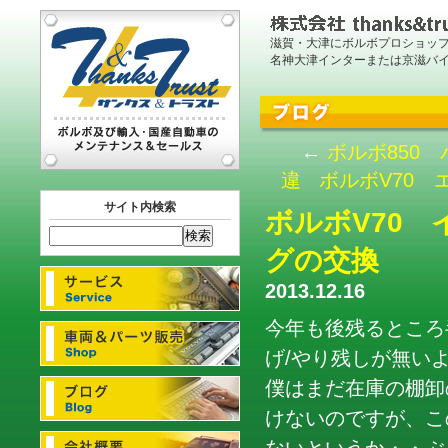
滋賀・大津にボルボプロショッ
名神大津インターまたは京滋バ
←
ボルボ850
違
ボルボV70
サイト内検索
ボルボV70
グの交換
2013.12.16
今年も後残るところ
げ/やり残しが無い
僕はまだ在庫の棚卸
けないのですが、こ