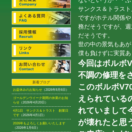
ないというか・・ぶっ
サンクス＆トラスト
ですがホテル関係や
務だそうですが、週
だそうです。
世の中の景気もあが
僕も負けずに実質あ
今回はボルボV7
不調の修理を
新着ブログ
このボルボV
お盆休みのお知らせ
（2026年8月6日）
えられている
ゴールデンウイーク期間の休業のお知
らせ
（2026年4月20日）
れていまして
4月1日 サンクス＆トラスト 創業日
です
（2026年4月1日）
が壊れたと思
2026年もよろしくお願いいたします
（2026年1月6日）