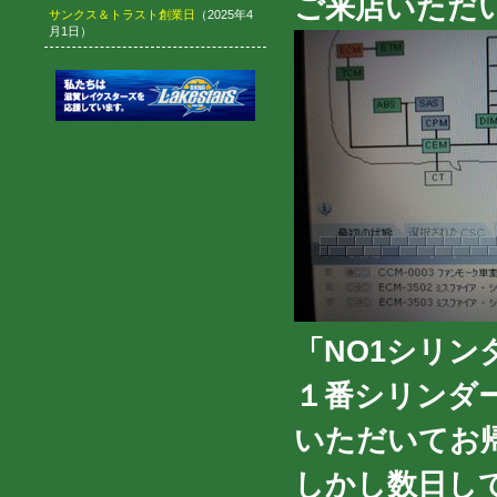
ご来店いただ
サンクス＆トラスト創業日
（2025年4
月1日）
「NO1シリ
１番シリンダ
いただいてお
しかし数日し