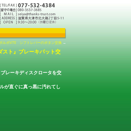
ボルボV70 シフトレバーのボタン交換
→
ダスト』ブレーキパット交
トとブレーキディスクロータを交
ルが直ぐに真っ黒に汚れてし