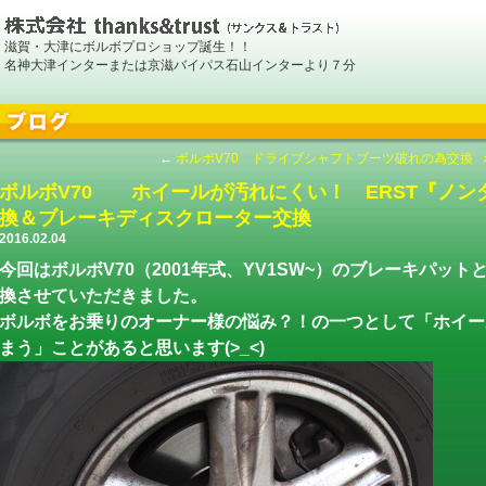
滋賀・大津にボルボプロショップ誕生！！
名神大津インターまたは京滋バイパス石山インターより７分
←
ボルボV70 ドライブシャフトブーツ破れの為交換
ボルボV70 ホイールが汚れにくい！ ERST『ノン
換＆ブレーキディスクローター交換
2016.02.04
今回はボルボV70（2001年式、YV1SW~）のブレーキパッ
換させていただきました。
ボルボをお乗りのオーナー様の悩み？！の一つとして「ホイー
まう」ことがあると思います(>_<)