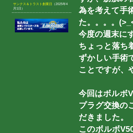
サンクス＆トラスト創業日
（2025年4
為を考えて手
月1日）
た。。。。(>_<
今度の週末に
ちょっと落ち
ずかしい手術
ことですが、
今回はボルボV5
プラグ交換の
だきました。
このボルボV