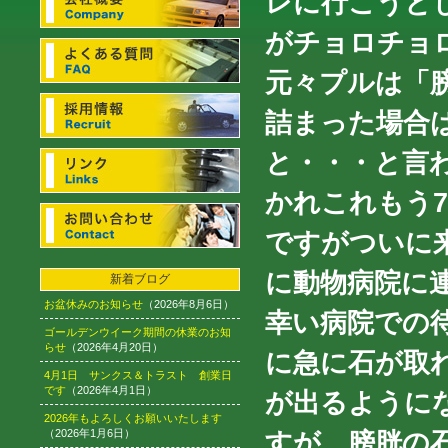
レに行こうと
がチョロチョ
元々プルは「
詰まった場合
と・・・と言
かれこれもう
ですがついに
に動物病院に
新着ブログ
お盆休みのお知らせ
（2026年8月6日）
幸い病院での
ゴールデンウイーク期間の休業のお知
らせ
（2026年4月20日）
に急に石が取
4月1日 サンクス＆トラスト 創業日
です
（2026年4月1日）
が出るように
2026年もよろしくお願いいたします
（2026年1月6日）
すが、膀胱の