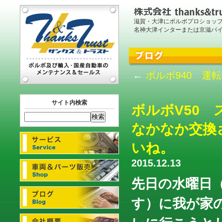
滋賀・大津にボルボプロショッ
名神大津インターまたは京滋バ
←
ボルボ940 運
サイト内検索
ボルボV50
なかなか交換
いね。
2015.12.13
先日の水曜日
す）に我が家