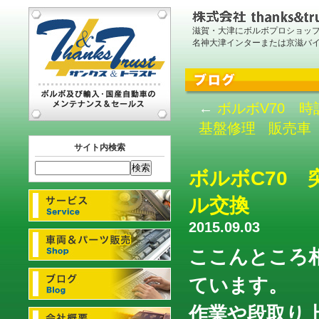
滋賀・大津にボルボプロショッ
名神大津インターまたは京滋バ
←
ボルボV70 
基盤修理
販売車
サイト内検索
ボルボC70
ル交換
2015.09.03
ここんところ
ています。
作業や段取り