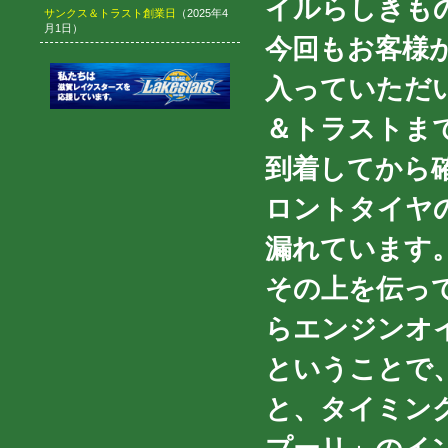
イルらしきも
サンクス＆トラスト創業日
（2025年4
月1日）
今回もお客様
入っていただ
＆トラストま
到着してから
ロントタイヤ
漏れています
その上を伝っ
らエンジンオ
ということで
と、タイミン