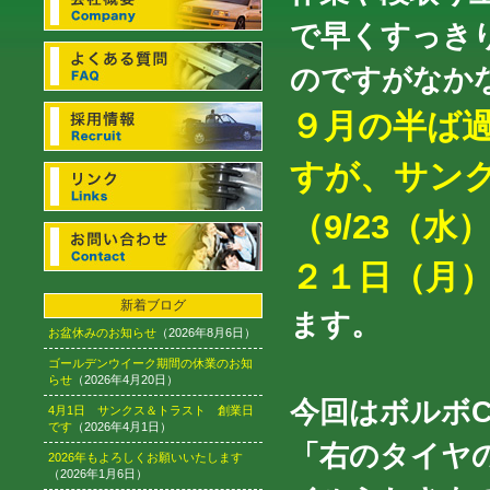
で早くすっき
のですがなか
９月の半ば
すが、サン
（9/23（
２１日（月）
新着ブログ
ます。
お盆休みのお知らせ
（2026年8月6日）
ゴールデンウイーク期間の休業のお知
らせ
（2026年4月20日）
今回はボルボC7
4月1日 サンクス＆トラスト 創業日
です
（2026年4月1日）
「右のタイヤ
2026年もよろしくお願いいたします
（2026年1月6日）