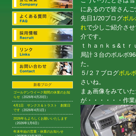
こういったときは雪
にあるので皆さんご
先日1/20ブログ
ボル
れ
で少しご紹介させ
介です。
ｔｈａｎｋｓ&ｔｒ
局計３台のボルボ9
た。
５/２７ブログ
ボルボ
さいね。
新着ブログ
まぁ画像をみていた
ゴールデンウイーク期間の休業のお知
らせ
（2026年4月20日）
が・・・・・・作業は
4月1日 サンクス＆トラスト 創業日
です
（2026年4月1日）
2026年もよろしくお願いいたします
（2026年1月6日）
年末年始の営業・休業のお知らせ