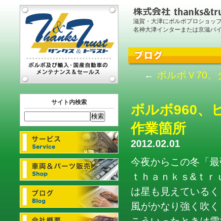
滋賀・大津にボルボプロショッ
名神大津インターまたは京滋バ
←
ボルボＶ70
サイト内検索
ボルボ960
作業箇所
2012.02.01
今夜からこの冬「最
ｔｈａｎｋｓ&ｔｒ
は星も見えているく
風がかなり強く吹く