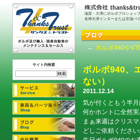
滋賀・大津にボルボプロショッ
名神大津インターまたは京滋バ
←
ボルボ940や
サイト内検索
ボルボ940
ない）
2011.12.14
気が付くともう半月
何かホントに全然実
まぁ来週はクリスマ
どしご依頼くださいね！