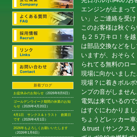
先日ボルボ940の
エンジンが止まって
い」とご連絡を受け
このお客様は秋ぐら
も２５万キロ！を越
は部品交換などをし
いますが、おそらく
られてる無料のロー
現場に向かいました
現場？に着きボルボ
新着ブログ
ンプの音がしません
お盆休みのお知らせ
（2026年8月6日）
電気は来ているので
ゴールデンウイーク期間の休業のお知
らせ
（2026年4月20日）
はすぐにわかりまし
4月1日 サンクス＆トラスト 創業日
ちょうどレッカー車
です
（2026年4月1日）
＆trust（サンク
2026年もよろしくお願いいたします
（2026年1月6日）