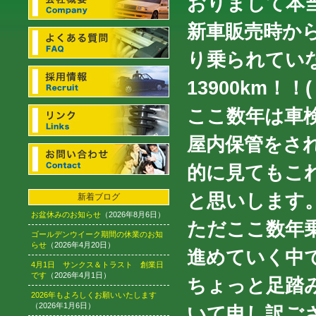
おりまして本
新車販売時か
り乗られてい
13900km！！
ここ数年は車
屋内保管をさ
的に見てもこ
と思いします
新着ブログ
お盆休みのお知らせ
（2026年8月6日）
ただここ数年
ゴールデンウイーク期間の休業のお知
らせ
（2026年4月20日）
進めていく中
4月1日 サンクス＆トラスト 創業日
です
（2026年4月1日）
ちょっと足踏
2026年もよろしくお願いいたします
（2026年1月6日）
いて申し訳ご