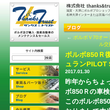
滋賀・大津にボルボプロショッ
名神大津インターまたは京滋バ
←
ボルボＶ70オ
ル交
サイト内検索
ボルボ850
ュランPILOT 
2017.01.30
昨年からちょ
ボ850Ｒの車
このボルボ8