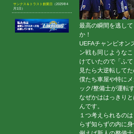
サンクス＆トラスト創業日
（2025年4
月1日）
最高の瞬間を逃して
か！
UEFAチャンピオン
ン戦も同じようなこ
けていたので「ふて
見たら大逆転してた
僕たち車屋や特にメ
ック/整備士が運転
なぜかははっきりと
んです。
１つ考えられるのは
らず知らずの内に身
例えば新人の整備士