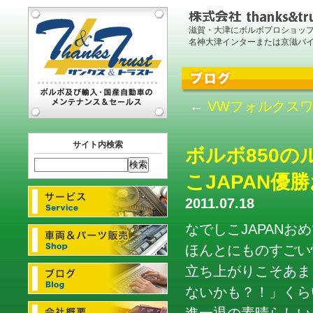
滋賀・大津にボルボプロショッ
名神大津インターまたは京滋バ
←
VWフォルクスワ
サイト内検索
ボルボ850
こJAPAN優
2011.07.18
なでしこJAPANお
ほんとにものすごい
立ち上がりこそあまり
ないかも？！」くら