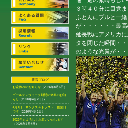
進一退の素晴らしい
３時４０分に目覚まし
ふとんにプルと一緒
が・・・・・・最高
延長戦にアメリカに
タを閉じた瞬間・・
のような光景が・・
新着ブログ
お盆休みのお知らせ
（2026年8月6日）
ゴールデンウイーク期間の休業のお知
らせ
（2026年4月20日）
4月1日 サンクス＆トラスト 創業日
です
（2026年4月1日）
2026年もよろしくお願いいたします
（2026年1月6日）