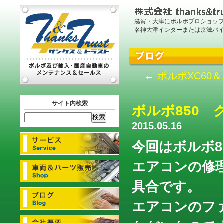
滋賀・大津にボルボプロショッ
名神大津インターまたは京滋バ
←
ボルボXC60
サイト内検索
ボルボ850
2015.05.16
今回はボルボ8
エアコンの修
具合です。
エアコンのフ