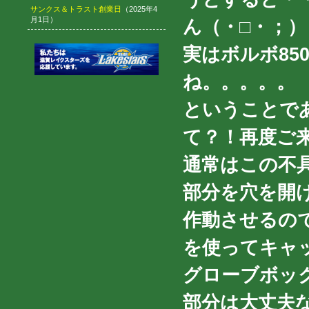
サンクス＆トラスト創業日
（2025年4
月1日）
ん（・□・；）
実はボルボ85
ね。。。。。
ということで
て？！再度ご
通常はこの不
部分を穴を開
作動させるの
を使ってキャ
グローブボッ
部分は大丈夫