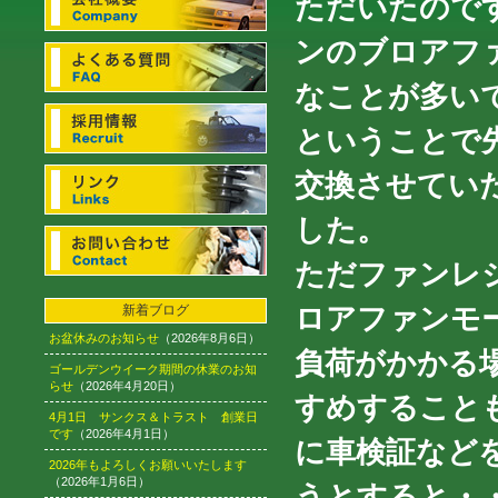
ただいたので
ンのブロアフ
なことが多い
ということで
交換させてい
した。
ただファンレ
ロアファンモ
新着ブログ
お盆休みのお知らせ
（2026年8月6日）
負荷がかかる
ゴールデンウイーク期間の休業のお知
らせ
（2026年4月20日）
すめすること
4月1日 サンクス＆トラスト 創業日
です
（2026年4月1日）
に車検証など
2026年もよろしくお願いいたします
（2026年1月6日）
うとすると・