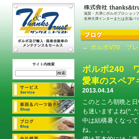
滋賀・大津にボルボプロショッ
名神大津インターまたは京滋バ
←
ボルボV70 ブ
サイト内検索
ボルボ240 
愛車のスペア
2013.04.14
このところ朝晩と日
も迷いますよね(^_
中は結構暑くなって
ね。。。。