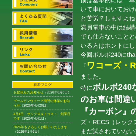
僕は基本的には「車
いて車においておけ
と苦労？しますよね
満員電車の中は結構
でも仕方ないことと
いる方はホントにしん
今回ボルボ240にth
ワコーズ・R
『
ました。
ボルボ240
新着ブログ
特に
お盆休みのお知らせ
（2026年8月6日）
のお車は間違
ゴールデンウイーク期間の休業のお知
らせ
（2026年4月20日）
『カーボン』
4月1日 サンクス＆トラスト 創業日
です
（2026年4月1日）
ズ・RECS（レッ
2026年もよろしくお願いいたします
まだ試されていない
（2026年1月6日）